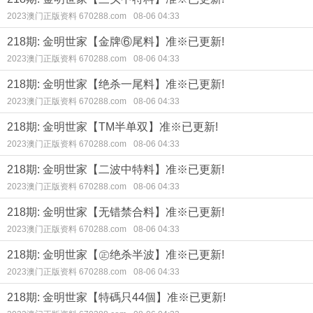
2023澳门正版资料 670288.com
08-06 04:33
218期: 金明世家【金牌⑥尾料】准※已更新!
2023澳门正版资料 670288.com
08-06 04:33
218期: 金明世家【绝杀一尾料】准※已更新!
2023澳门正版资料 670288.com
08-06 04:33
218期: 金明世家【TM半单双】准※已更新!
2023澳门正版资料 670288.com
08-06 04:33
218期: 金明世家【二波中特料】准※已更新!
2023澳门正版资料 670288.com
08-06 04:33
218期: 金明世家【无错禁合料】准※已更新!
2023澳门正版资料 670288.com
08-06 04:33
218期: 金明世家【㊣绝杀半波】准※已更新!
2023澳门正版资料 670288.com
08-06 04:33
218期: 金明世家【特碼只44個】准※已更新!